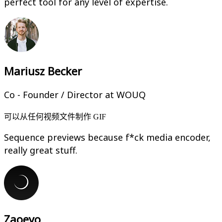
perfect tool for any level of expertise.
Mariusz Becker
Co - Founder / Director at WOUQ
可以从任何视频文件制作 GIF
Sequence previews because f*ck media encoder,
really great stuff.
Zaoeyo